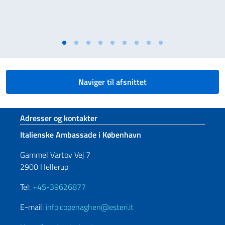
Naviger til afsnittet
Sidefod sektion
Adresser og kontakter
Italienske Ambassade i København
Gammel Vartov Vej 7
2900 Hellerup
Tel:
+45-39626877
E-mail:
info.copenaghen@esteri.it