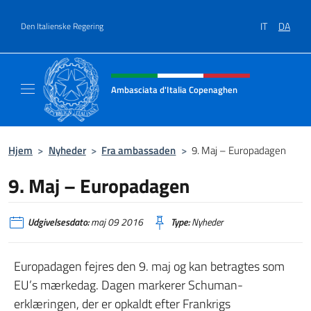
Gå til indhold
IT
DA
Den Italienske Regering
Hjemmesidehoved, sociale medi
Ambasciata d'Italia Copenaghen
Sito Ufficiale Ambasciata d'Italia a Copena
Hjem
>
Nyheder
>
Fra ambassaden
>
9. Maj – Europadagen
9. Maj – Europadagen
Udgivelsesdato:
maj 09 2016
Type:
Nyheder
Europadagen fejres den 9. maj og kan betragtes som
EU’s mærkedag. Dagen markerer Schuman-
erklæringen, der er opkaldt efter Frankrigs