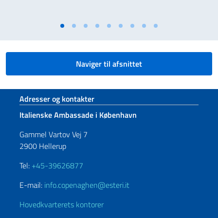
Naviger til afsnittet
Sidefod sektion
Adresser og kontakter
Italienske Ambassade i København
Gammel Vartov Vej 7
2900 Hellerup
Tel:
+45-39626877
E-mail:
info.copenaghen@esteri.it
Hovedkvarterets kontorer