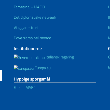
Farnesina – MAECI
H
Det diplomatiske netværk
I
Viaggiare sicuri
K
Dove siamo nel mondo
Institutionerne
Italiensk regering
G
G
Europa.eu
Hyppige spørgsmål
Faqs – MAECI