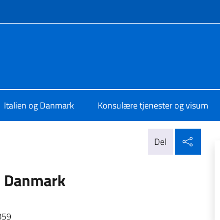
e medier og menu
 a Copenaghen
Italien og Danmark
Konsulære tjenester og visum
Del p
Del
i Danmark
859