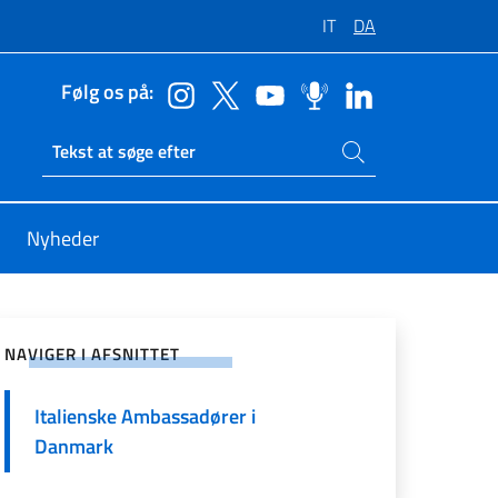
IT
DA
Følg os på:
Søg på siden
Ricerca sito live
Nyheder
å sociale netværk
NAVIGER I AFSNITTET
Italienske Ambassadører i
Danmark