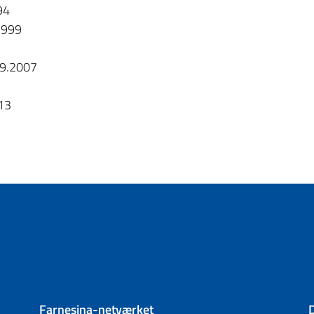
94
1999
09.2007
13
Farnesina-netværket