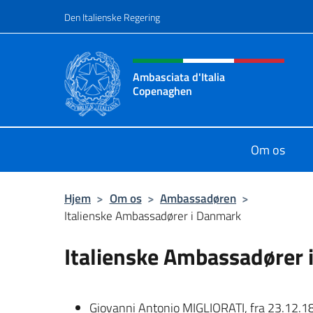
Gå til indhold
Den Italienske Regering
Hjemmesidehoved, social
Ambasciata d'Italia
Copenaghen
Sito Ufficiale Ambasciata d'Italia
Om os
Hjem
>
Om os
>
Ambassadøren
>
Italienske Ambassadører i Danmark
Italienske Ambassadører 
Giovanni Antonio MIGLIORATI, fra 23.12.1