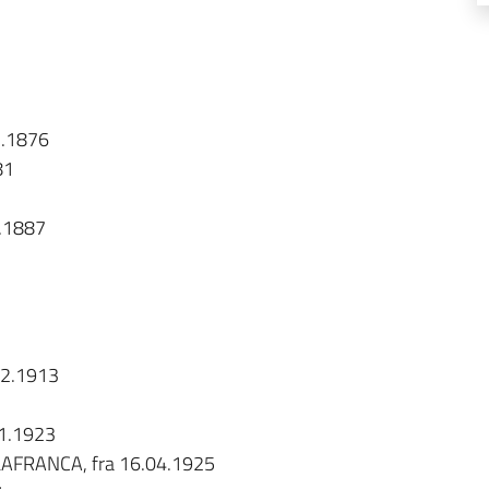
2.1876
81
2.1887
02.1913
01.1923
LAFRANCA, fra 16.04.1925