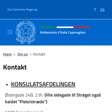
Gå til indhold
IT
DA
Den Italienske Regering
Hjemmesidehoved, sociale medi
Ambasciata d'Italia Copenaghen
Sito Ufficiale Ambasciata d'Italia a Copena
Hjem
>
Om os
>
Kontakt
Kontakt
KONSULATSAFDELINGEN
Østergade 24B, 2.th.
(lille sidegade til Strøget også
kaldet “Pistolstræde”)