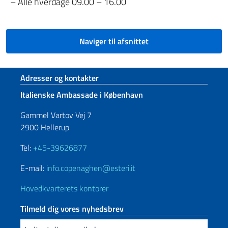
– Alle hverdage 09.00 – 16.00
Naviger til afsnittet
Sidefod sektion
Adresser og kontakter
Italienske Ambassade i København
Gammel Vartov Vej 7
2900 Hellerup
Tel:
+45-39626877
E-mail:
info.copenaghen@esteri.it
Hovedkvarterets kontorer
Tilmeld dig vores nyhedsbrev