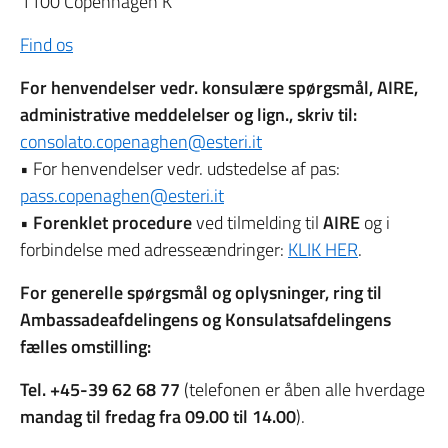
1100 Copenhagen K
Find os
For henvendelser vedr. konsulære spørgsmål, AIRE,
administrative meddelelser og lign., skriv til:
consolato.copenaghen@esteri.it
• For henvendelser vedr. udstedelse af pas:
pass.copenaghen@esteri.it
•
Forenklet procedure
ved tilmelding til
AIRE
og i
forbindelse med adresseændringer:
KLIK HER
.
For generelle spørgsmål og oplysninger, ring til
Ambassadeafdelingens og Konsulatsafdelingens
fælles omstilling:
Tel. +45-39 62 68 77
(telefonen er åben alle hverdage
mandag til fredag fra 09.00 til 14.00
).