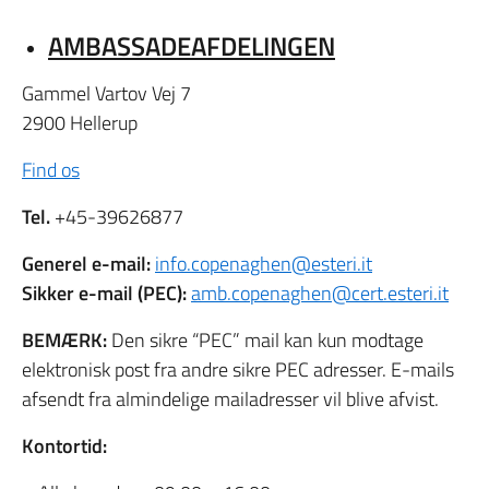
AMBASSADEAFDELINGEN
Gammel Vartov Vej 7
2900 Hellerup
Find os
Tel.
+45-39626877
Generel e-mail:
info.copenaghen@esteri.it
Sikker e-mail (PEC):
amb.copenaghen@cert.esteri.it
BEMÆRK:
Den sikre “PEC” mail kan kun modtage
elektronisk post fra andre sikre PEC adresser. E-mails
afsendt fra almindelige mailadresser vil blive afvist.
Kontortid: